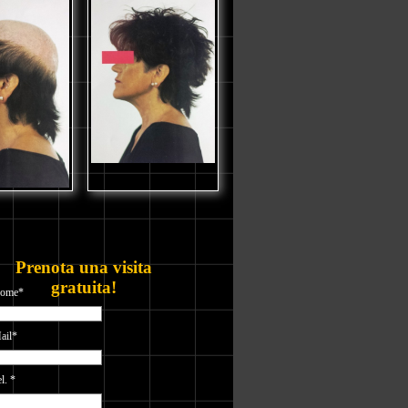
Prenota una visita
gratuita!
ome*
ail*
l. *