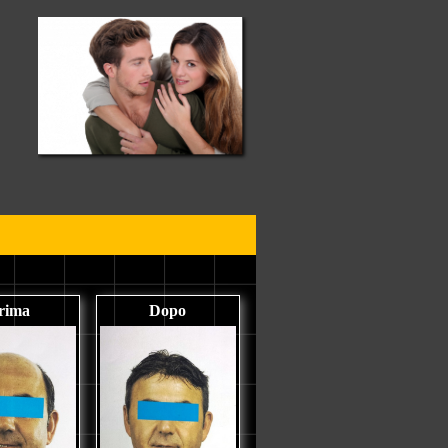
rima
Dopo