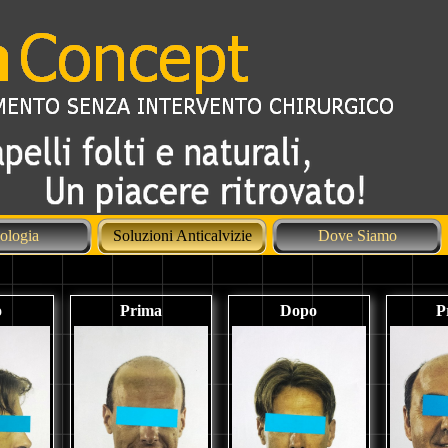
cologia
Soluzioni Anticalvizie
Dove Siamo
o
Prima
Dopo
P