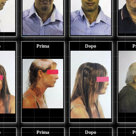
o
Prima
Dopo
P
o
Prima
Dopo
P