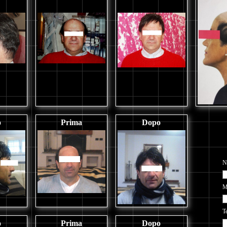
o
Prima
Dopo
N
M
Te
o
Prima
Dopo