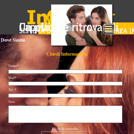
Dove Siamo
Chiedi Informazioni
Nome*
Mail*
Tel. *
Note
Parola di controllo: